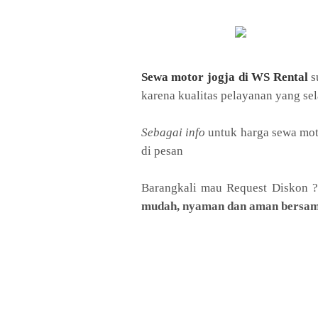
Sewa motor jogja di WS Rental
s
karena kualitas pelayanan yang sel
rental motor di jogja
Sebagai info
untuk harga sewa mot
di pesan
sewa motor murah di jogja
Barangkali mau Request Diskon ?
mudah, nyaman dan aman bersam