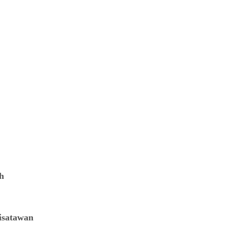
h
isatawan