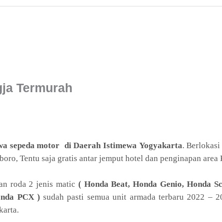
gja Termurah
wa sepeda motor di Daerah Istimewa Yogyakarta
. Berlokas
boro, Tentu saja gratis antar jemput hotel dan penginapan area 
n roda 2 jenis matic
( Honda Beat, Honda Genio, Honda Sc
onda PCX )
sudah pasti semua unit armada terbaru 2022 – 20
karta.