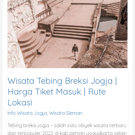
Breksi
Jogja
|
Harga
Tiket
Masuk
|
Rute
Lokasi
Wisata Tebing Breksi Jogja |
Harga Tiket Masuk | Rute
Lokasi
Info Wisata Jogja
,
Wisata Sleman
Tebing breksi jogja – salah satu obyek wisata terbaru
dan terpopuler 2022 di kab.sleman yogyakarta selain