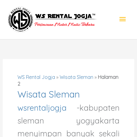
Lewati
Men
ke
konten
Uta
WS Rental Jogja
»
Wisata Sleman
»
Halaman
2
Wisata Sleman
wsrentaljogja
-kabupaten
sleman yogyakarta
menyimpan banyak sekali