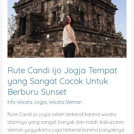
Jogja
Tempat
yang
Sangat
Cocok
Untuk
Berburu
Sunset
Rute Candi Ijo Jogja Tempat
yang Sangat Cocok Untuk
Berburu Sunset
Info Wisata Jogja
,
Wisata Sleman
Rute Candi ijo jogja selain terkenal karena wisata
alamnya yang sangat banyak dan indah, kabupaten
sleman yogyakarta juga terkenal karena banyaknya