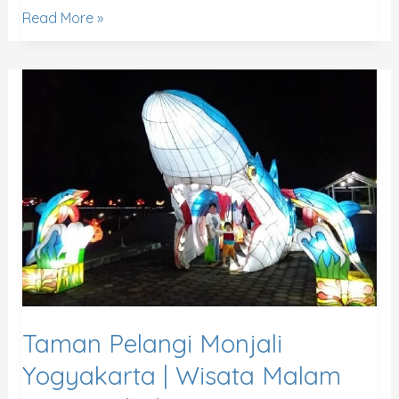
Read More »
Taman
Pelangi
Monjali
Yogyakarta
|
Wisata
Malam
Yang
Unik
di
Jogja
Taman Pelangi Monjali
Yogyakarta | Wisata Malam