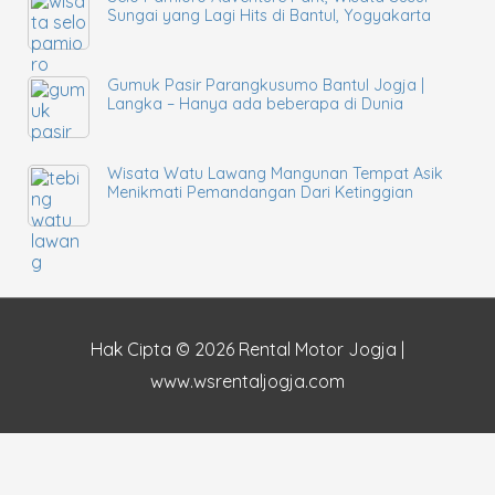
Sungai yang Lagi Hits di Bantul, Yogyakarta
Gumuk Pasir Parangkusumo Bantul Jogja |
Langka – Hanya ada beberapa di Dunia
Wisata Watu Lawang Mangunan Tempat Asik
Menikmati Pemandangan Dari Ketinggian
Hak Cipta © 2026
Rental Motor Jogja
|
www.wsrentaljogja.com