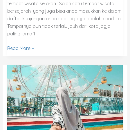
tempat wisata sejarah. Salah satu tempat wisata
bersejarah yang juga bisa anda masukkan ke dalam
daftar kunjungan anda saat di jogja adalah candi ijo.
Tempatnya pun tidak terlalu jauh dari kota jogja
paling lama 1
Read More »
Sindu
Kusuma
Edupark
Jogja
|
Lokasi
dan
Harga
Tiket