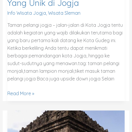
Yang Unik di Jogja
Info Wisata Jogja
,
Wisata Sleman
Taman pelangi jogja – jalan-jalan di Kota Jogja tentu
adalah kegiatan yang wajib dilakukan terutama bagi
yang baru pertama kali datang ke Kota Gudeg ini.
Ketika berkeliling Anda tentu dapat menikmati
berbagai pemandangan kota Jogja, hingga ke
sudut-sudutnya yang menawan.tag: taman pelangi
monjali,taman lampion monjali,tiket masuk taman
pelangi jogja Baca juga upside down jogja Selain
Read More »
Rute
Candi
Ijo