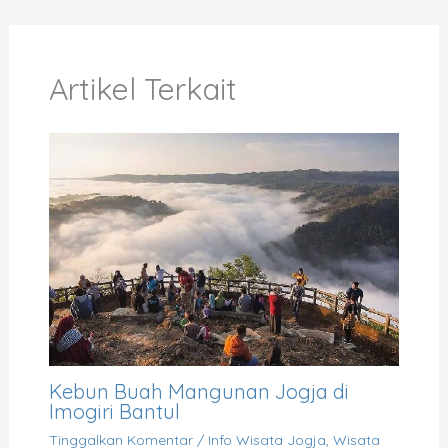
Artikel Terkait
Kebun Buah Mangunan Jogja di
Imogiri Bantul
Tinggalkan Komentar
/
Info Wisata Jogja
,
Wisata