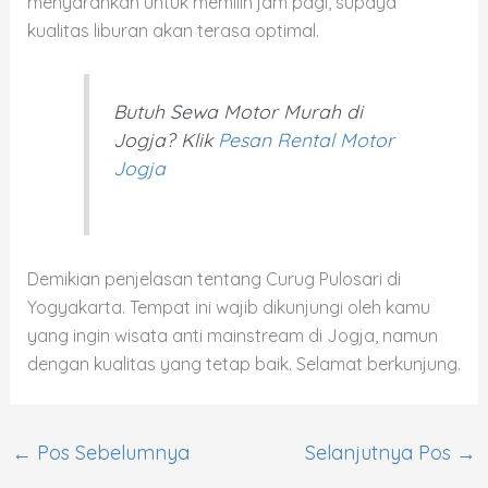
menyarankan untuk memilih jam pagi, supaya
kualitas liburan akan terasa optimal.
Butuh Sewa Motor Murah di
Jogja? Klik
Pesan Rental Motor
Jogja
Demikian penjelasan tentang Curug Pulosari di
Yogyakarta. Tempat ini wajib dikunjungi oleh kamu
yang ingin wisata anti mainstream di Jogja, namun
dengan kualitas yang tetap baik. Selamat berkunjung.
←
Pos Sebelumnya
Selanjutnya Pos
→