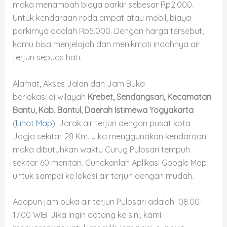
maka menambah biaya parkir sebesar Rp2.000.
Untuk kendaraan roda empat atau mobil, biaya
parkirnya adalah Rp5.000. Dengan harga tersebut,
kamu bisa menjelajah dan menikmati indahnya air
terjun sepuas hati.
Alamat, Akses Jalan dan Jam Buka
berlokasi di wilayah
Krebet, Sendangsari, Kecamatan
Bantu, Kab. Bantul, Daerah Istimewa Yogyakarta
(
Lihat Map
). Jarak air terjun dengan pusat kota
Jogja sekitar 28 Km. Jika menggunakan kendaraan
maka dibutuhkan waktu Curug Pulosari tempuh
sekitar 60 menitan. Gunakanlah Aplikasi Google Map
untuk sampai ke lokasi air terjun dengan mudah.
Adapun jam buka air terjun Pulosari adalah 08.00-
17.00 WIB. Jika ingin datang ke sini, kami