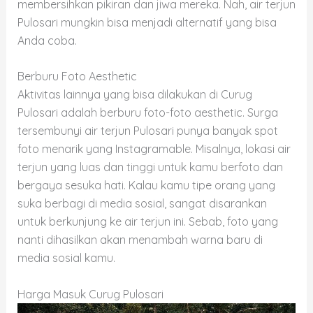
membersihkan pikiran dan jiwa mereka. Nah, air terjun
Pulosari mungkin bisa menjadi alternatif yang bisa
Anda coba.
Berburu Foto Aesthetic
Aktivitas lainnya yang bisa dilakukan di Curug
Pulosari adalah berburu foto-foto aesthetic. Surga
tersembunyi air terjun Pulosari punya banyak spot
foto menarik yang Instagramable. Misalnya, lokasi air
terjun yang luas dan tinggi untuk kamu berfoto dan
bergaya sesuka hati. Kalau kamu tipe orang yang
suka berbagi di media sosial, sangat disarankan
untuk berkunjung ke air terjun ini. Sebab, foto yang
nanti dihasilkan akan menambah warna baru di
media sosial kamu.
Harga Masuk Curug Pulosari