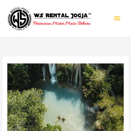
Lewati
Men
ke
konten
Uta