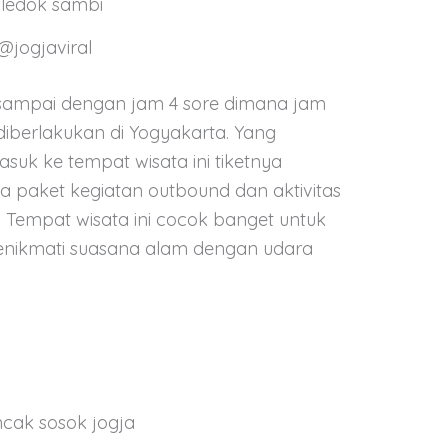
@jogjaviral
 sampai dengan jam 4 sore dimana jam
iberlakukan di Yogyakarta. Yang
uk ke tempat wisata ini tiketnya
 paket kegiatan outbound dan aktivitas
. Tempat wisata ini cocok banget untuk
enikmati suasana alam dengan udara