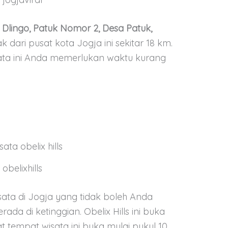
 Dlingo, Patuk Nomor 2, Desa Patuk,
ak dari pusat kota Jogja ini sekitar 18 km.
ta ini Anda memerlukan waktu kurang
obelixhills
ata di Jogja yang tidak boleh Anda
ada di ketinggian. Obelix Hills ini buka
t tempat wisata ini buka mulai pukul 10