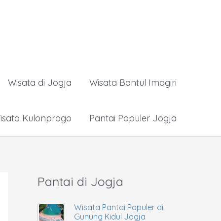
Wisata di Jogja
Wisata Bantul Imogiri
isata Kulonprogo
Pantai Populer Jogja
Pantai di Jogja
Wisata Pantai Populer di
Gunung Kidul Jogja