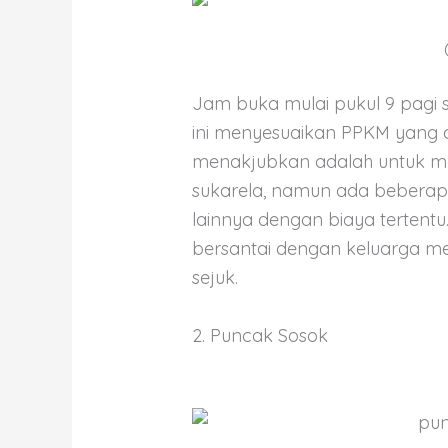
Jam buka mulai pukul 9 pagi
ini menyesuaikan PPKM yang d
menakjubkan adalah untuk mas
sukarela, namun ada beberapa
lainnya dengan biaya tertentu
bersantai dengan keluarga m
sejuk.
2. Puncak Sosok