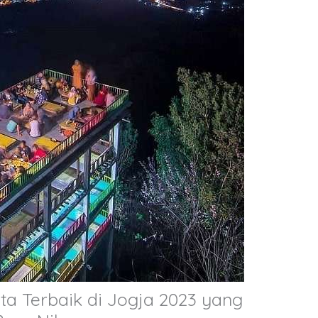
sata Terbaik di Jogja 2023 yang