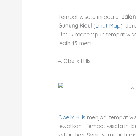
Tempat wisata ini ada di
Jalan
Gunung Kidul
(
Lihat Map
). Jar
Untuk menempuh tempat wisa
lebih 45 menit.
4. Obelix Hills
Obelix Hills
menjadi tempat wis
lewatkan. Tempat wisata ini ber
setiap hari, Senin sampai Juma