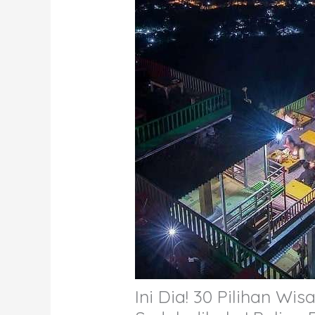
Ini Dia! 30 Pilihan Wi