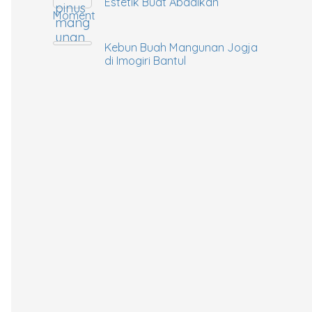
Estetik Buat Abadikan
Moment
Kebun Buah Mangunan Jogja
di Imogiri Bantul