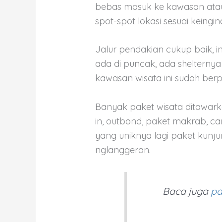
bebas masuk ke kawasan ata
spot-spot lokasi sesuai keingin
Jalur pendakian cukup baik, in
ada di puncak, ada shelterny
kawasan wisata ini sudah be
Banyak paket wisata ditawarkan
in, outbond, paket makrab, c
yang uniknya lagi paket kunj
nglanggeran.
tag : gunung pu
Baca juga
pa