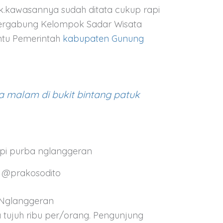
.kawasannya sudah ditata cukup rapi
 tergabung Kelompok Sadar Wisata
ntu Pemerintah
kabupaten Gunung
nggeran,gunung purba jogja
a malam di bukit bintang patuk
t @prakosodito
 Nglanggeran
 tujuh ribu per/orang. Pengunjung