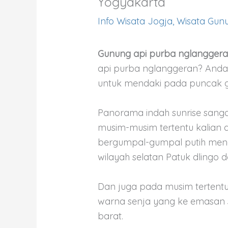
Yogyakarta
Info Wisata Jogja
,
Wisata Gunu
Gunung api purba nglangger
api purba nglanggeran? Anda
untuk mendaki pada puncak g
Panorama indah sunrise sangat
musim-musim tertentu kalian
bergumpal-gumpal putih mena
wilayah selatan Patuk dlingo 
Dan juga pada musim tertent
warna senja yang ke emasan s
barat.
tag: gunung purba jogja