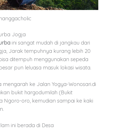
anggacholic
urba Jogja
urba
ini sangat mudah di jangkau dari
gja, Jarak tempuhnya kurang lebih 20
r bisa ditempuh menggunakan sepeda
besar pun leluasa masuk lokasi wisata.
a mengarah ke Jalan Yogya-Wonosari.di
kan bukit hargodumilah (Bukit
sa Ngoro-oro, kemudian sampai ke kaki
n.
lam ini berada di Desa