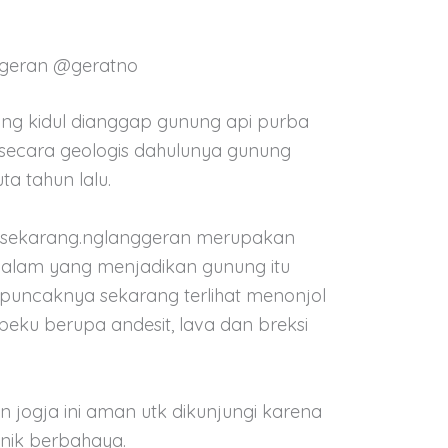
geran @geratno
ng kidul dianggap gunung api purba
ecara geologis dahulunya gunung
ta tahun lalu.
rti sekarang.nglanggeran merupakan
 alam yang menjadikan gunung itu
puncaknya sekarang terlihat menonjol
eku berupa andesit, lava dan breksi
 jogja ini aman utk dikunjungi karena
kanik berbahaya.
tag: gunung api purba di