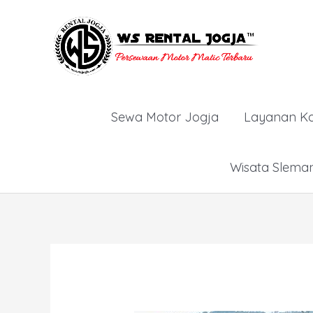
Lewati
ke
konten
Sewa Motor Jogja
Layanan K
Wisata Slema