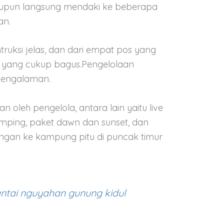
upun langsung mendaki ke beberapa
an.
truksi jelas, dan dari empat pos yang
a yang cukup bagus.Pengelolaan
rpengalaman.
 oleh pengelola, antara lain yaitu live
amping, paket dawn dan sunset, dan
ungan ke kampung pitu di puncak timur
rba nglanggeran,gunung purba jogja
ntai nguyahan gunung kidul