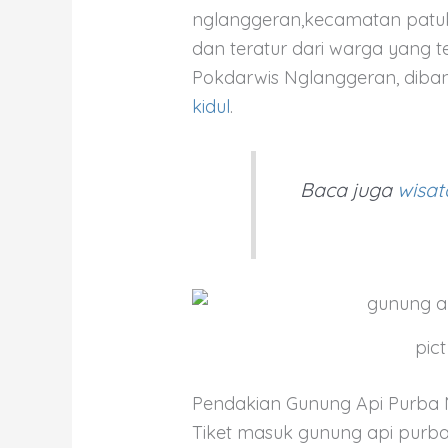
nglanggeran,kecamatan patuk
dan teratur dari warga yang
Pokdarwis Nglanggeran, diba
kidul
.
tag : gunung purba ngla
Baca juga
wisat
pic
Pendakian Gunung Api Purba
Tiket masuk gunung api purba