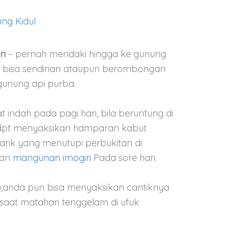
ng Kidul
an
– pernah mendaki hingga ke gunung
 bisa sendirian ataupun berombongan
unung api purba.
 indah pada pagi hari, bila beruntung di
 dpt menyaksikan hamparan kabut
rik yang menutupi perbukitan di
dan
mangunan imogiri
Pada sore hari.
u,anda pun bisa menyaksikan cantiknya
aat matahari tenggelam di ufuk