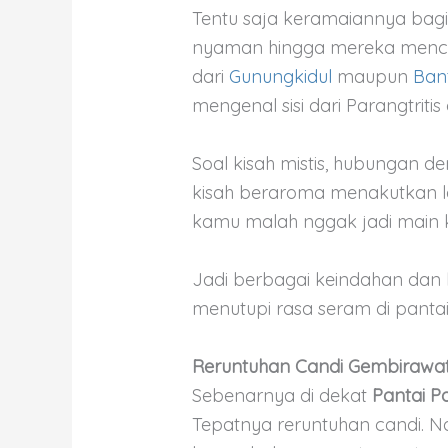
Tentu saja keramaiannya bag
nyaman hingga mereka mencar
dari
Gunungkidul
maupun
Ban
mengenal sisi dari Parangtritis d
Soal kisah mistis, hubungan d
kisah beraroma menakutkan la
kamu malah nggak jadi main ke
Jadi berbagai keindahan dan
menutupi rasa seram di pantai 
Reruntuhan Candi Gembirawati
Sebenarnya di dekat
Pantai Pa
Tepatnya reruntuhan candi. 