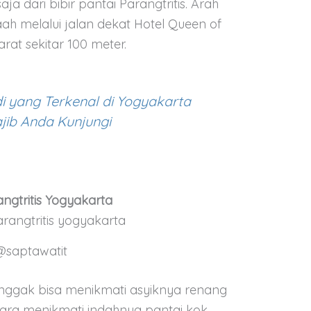
a dari bibir pantai Parangtritis. Arah
aah melalui jalan dekat Hotel Queen of
arat sekitar 100 meter.
i yang Terkenal di Yogyakarta
jib Anda Kunjungi
ngtritis Yogyakarta
@saptawatit
ggak bisa menikmati asyiknya renang
cara menikmati indahnya pantai kok.