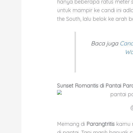
hanya beberapa ratus meter saj
untuk mampir ke candi ini adl
the South, lalu belok ke arah b
Baca juga
Cand
Wa
Sunset Romantis di Pantai Para
Memang di
Parangtritis
kamu n
di pantai. Tapi masih banyak 