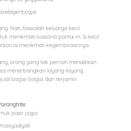
avelagentjogja
ang. Nah, bawalah keluarga kecil
k menikmati suasana pantai ini. Si kecil
arkan ia menikmati kegembiraannya.
ang, orang yang tak pernah menaikkan
isa menerbangkan layang-layang.
ijual bagus-bagus dan terjamin
arangtritis
rossyadiyati