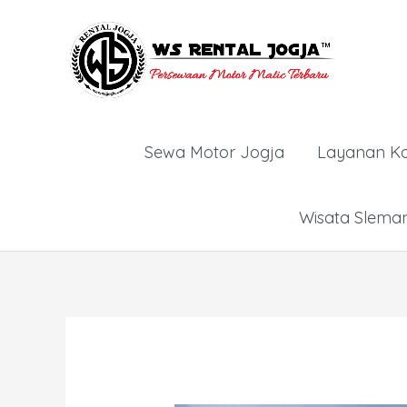
Lewati
ke
konten
Sewa Motor Jogja
Layanan K
Wisata Slema