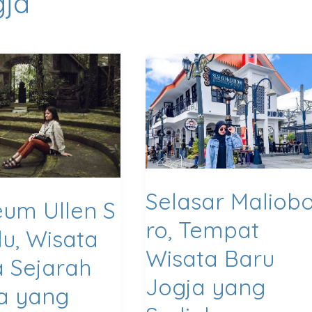
gja
llen Sentalu,
Selasar Malioboro,
Tempat
Wisata
Baru
Jogja
yang
Sediakan
Selasar Maliob
kan
Kuliner
um Ullen S
ro, Tempat
Khas
lu, Wisata
Wisata Baru
 Sejarah
Jogja yang
a yang